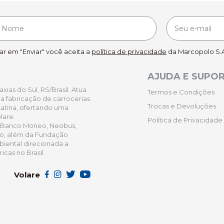
car em "Enviar" você aceita a
política de privacidade
da Marcopolo S.A
AJUDA E SUPO
ias do Sul, RS/Brasil. Atua
Termos e Condições
 fabricação de carrocerias
Trocas e Devoluções
atina, ofertando uma
lare.
Política de Privacidade
 Banco Moneo, Neobus,
ro, além da Fundação
iental direcionada a
cas no Brasil.
Volare