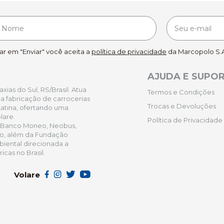
car em "Enviar" você aceita a
política de privacidade
da Marcopolo S.A
AJUDA E SUPO
ias do Sul, RS/Brasil. Atua
Termos e Condições
 fabricação de carrocerias
Trocas e Devoluções
atina, ofertando uma
lare.
Política de Privacidade
 Banco Moneo, Neobus,
ro, além da Fundação
iental direcionada a
cas no Brasil.
Volare