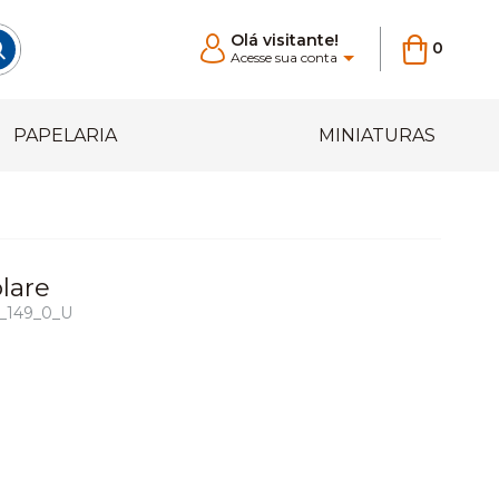
Olá visitante!
0
Acesse sua conta
PAPELARIA
MINIATURAS
lare
6_149_0_U