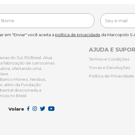
car em "Enviar" você aceita a
política de privacidade
da Marcopolo S.A
AJUDA E SUPO
ias do Sul, RS/Brasil. Atua
Termos e Condições
 fabricação de carrocerias
Trocas e Devoluções
atina, ofertando uma
lare.
Política de Privacidade
 Banco Moneo, Neobus,
ro, além da Fundação
iental direcionada a
cas no Brasil.
Volare