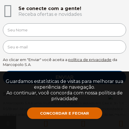
Se conecte com a gente!
Receba ofertas e novidades
Ao clicar em "Enviar" você aceita a
política de privacidade
da
Marcopolo S.A.
ENVIAR
Guardamos estatísticas de visitas para melhorar sua
experiência de navegação.
Ao continuar, você concorda com nossa
política de
SOBRE AS MARCAS
privacidade
A Marcopolo S.A é uma multinacional brasileira sediada em Caxias do Sul,
RS/Brasil. Atua no desenvolvimento de soluções focadas em mobilidade e
CONCORDAR E FECHAR
na fabricação de carrocerias de ônibus e componentes. É líder do segmento
na América Latina, ofertando uma ampla linha de veículos por meio das
marcas Marcopolo e Volare.